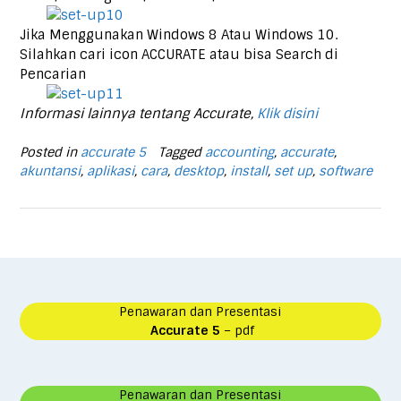
Jika Menggunakan Windows 8 Atau Windows 10.
Silahkan cari icon ACCURATE atau bisa Search di
Pencarian
Informasi lainnya tentang Accurate,
Klik disini
Posted in
accurate 5
Tagged
accounting
,
accurate
,
akuntansi
,
aplikasi
,
cara
,
desktop
,
install
,
set up
,
software
Penawaran dan Presentasi
Accurate 5
– pdf
Penawaran dan Presentasi