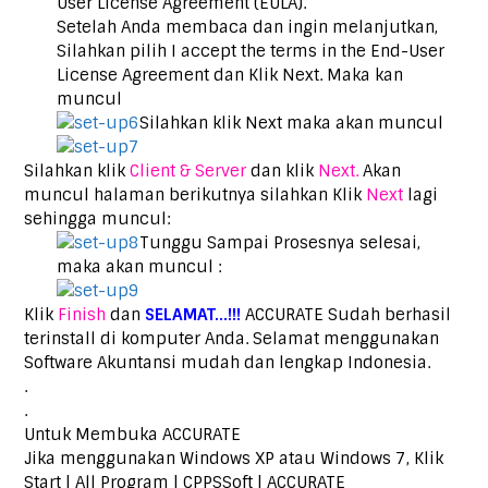
User License Agreement (EULA).
Setelah Anda membaca dan ingin melanjutkan,
Silahkan pilih I accept the terms in the End-User
License Agreement dan Klik Next. Maka kan
muncul
Silahkan klik Next maka akan muncul
Silahkan klik
Client & Server
dan klik
Next.
Akan
muncul halaman berikutnya silahkan Klik
Next
lagi
sehingga muncul:
Tunggu Sampai Prosesnya selesai,
maka akan muncul :
Klik
Finish
dan
SELAMAT…!!!
ACCURATE Sudah berhasil
terinstall di komputer Anda. Selamat menggunakan
Software Akuntansi mudah dan lengkap Indonesia.
.
.
Untuk Membuka ACCURATE
Jika menggunakan Windows XP atau Windows 7, Klik
Start | All Program | CPPSSoft | ACCURATE