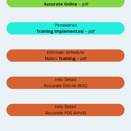
Accurate Online
– pdf
Penawaran
Training Implementasi
– pdf
Estimasi Schedule
Materi
Training
– pdf
Info Detail
Accurate Online (AOL)
Info Detail
Accurate POS (APoS)