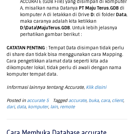
ACCURATE (GDB File) yang disimpan di komputer
A, misalkan nama Datanya
PT Maju Terus.GDB
di
komputer A di letakkan di Drive
D:
di folder
Data
,
maka caranya adalah kita ketikkan
D:\Data\MajuTerus.GDB
. Untuk lebih jelasnya
perhatikan gambar berikut :
CATATAN PENTING
: Tempat Data disimpan tidak perlu
di share dan tidak bisa menggunakan cara Mapping.
Cara pengetikkan alamat data seperti kita ada
dikomputer lokal, tidak perlu di awali dengan nama
komputer tempat data.
Informasi lainnya tentang Accurate,
Klik disini
Posted in
accurate 5
Tagged
accurate
,
buka
,
cara
,
client
,
dari
,
data
,
komputer
,
lain
,
remote
Cara Membuka Database accurate