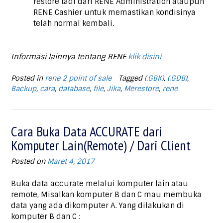
restore tadi dari RENE Administration ataupun
RENE Cashier untuk memastikan kondisinya
telah normal kembali.
Informasi lainnya tentang RENE
klik disini
Posted in
rene 2 point of sale
Tagged
(.GBK)
,
(.GDB)
,
Backup
,
cara
,
database
,
file
,
Jika
,
Merestore
,
rene
Cara Buka Data ACCURATE dari
Komputer Lain(Remote) / Dari Client
Posted on
Maret 4, 2017
Buka data accurate melalui komputer lain atau
remote, Misalkan komputer B dan C mau membuka
data yang ada dikomputer A. Yang dilakukan di
komputer B dan C :