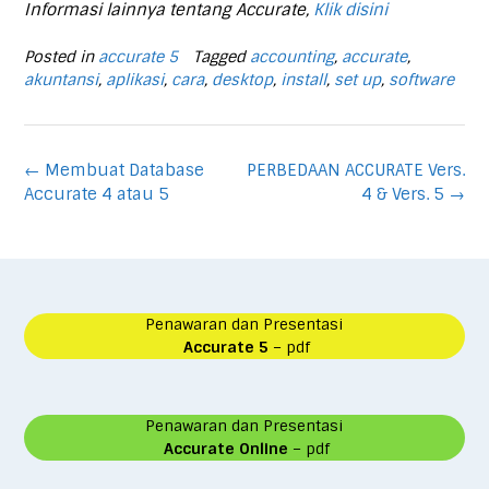
Informasi lainnya tentang Accurate,
Klik disini
Posted in
accurate 5
Tagged
accounting
,
accurate
,
akuntansi
,
aplikasi
,
cara
,
desktop
,
install
,
set up
,
software
Post
←
Membuat Database
PERBEDAAN ACCURATE Vers.
navigation
Accurate 4 atau 5
4 & Vers. 5
→
Penawaran dan Presentasi
Accurate 5
– pdf
Penawaran dan Presentasi
Accurate Online
– pdf