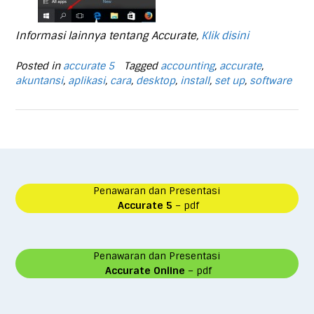
Informasi lainnya tentang Accurate,
Klik disini
Posted in
accurate 5
Tagged
accounting
,
accurate
,
akuntansi
,
aplikasi
,
cara
,
desktop
,
install
,
set up
,
software
Penawaran dan Presentasi
Accurate 5
– pdf
Penawaran dan Presentasi
Accurate Online
– pdf