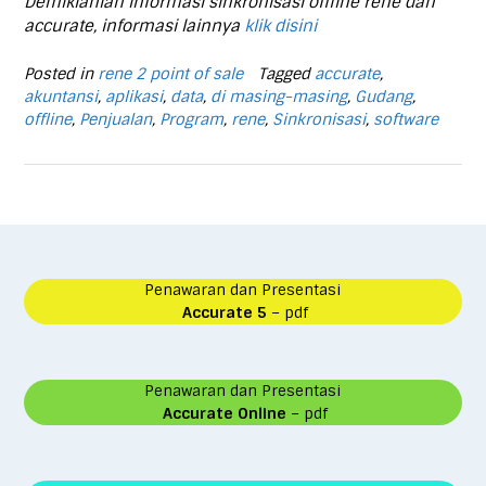
Demikianlah informasi sinkronisasi offline rene dan
accurate, informasi lainnya
klik disini
Posted in
rene 2 point of sale
Tagged
accurate
,
akuntansi
,
aplikasi
,
data
,
di masing-masing
,
Gudang
,
offline
,
Penjualan
,
Program
,
rene
,
Sinkronisasi
,
software
Penawaran dan Presentasi
Accurate 5
– pdf
Penawaran dan Presentasi
Accurate Online
– pdf