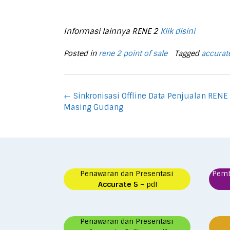
Informasi lainnya RENE 2
Klik disini
Posted in
rene 2 point of sale
Tagged
accurat
Post
←
Sinkronisasi Offline Data Penjualan REN
navigation
Masing Gudang
Penawaran dan Presentasi
Pem
Accurate 5
– pdf
Penawaran dan Presentasi