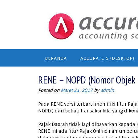
Skip
to
content
BERANDA
ACCURATE 5 (DESKTOP)
RENE – NOPD (Nomor Objek 
Posted on
Maret 21, 2017
by
admin
Pada RENE versi terbaru memiliki fitur Paj
NOPD ) dari setiap transaksi kita yang dike
Pajak Daerah tidak lagi dibayarkan kepada 
RENE ini ada fitur Pajak Online namun bel