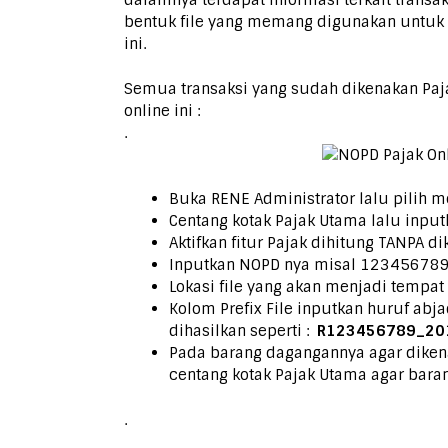
dalamnya terdapat informasi terkait transak
bentuk file yang memang digunakan untuk p
ini.
Semua transaksi yang sudah dikenakan Pajak 
online ini :
.
Buka RENE Administrator lalu pilih me
Centang kotak Pajak Utama lalu inpu
Aktifkan fitur Pajak dihitung TANPA dik
Inputkan NOPD nya misal 123456789
Lokasi file yang akan menjadi tempat 
Kolom Prefix File inputkan huruf abj
dihasilkan seperti :
R123456789_20
Pada barang dagangannya agar dikenak
centang kotak Pajak Utama agar baran
.