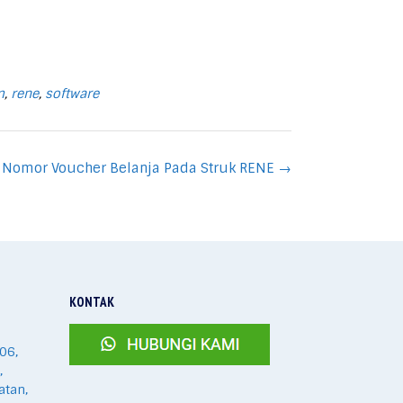
m
,
rene
,
software
Nomor Voucher Belanja Pada Struk RENE
→
KONTAK
06,
,
atan,