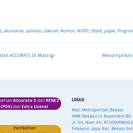
e
,
akuntansi
,
aplikasi
,
Daerah
,
Nomor
,
NOPD
,
Objek
,
pajak
,
Progra
E dan ACCURATE Di Masing-
Menampilkan 
LOKASI
belian
Accurate 5
dan
RENE2
(POS)
dan
Extra Licensi
Mall Metropolitan Bekasi
(MM-Bekasi) Lt. Basement BS-
Jl. KH. Noer Ali, RT.008/RW.002
Pembelian
Pekayon Jaya, Kec. Bekasi Sel