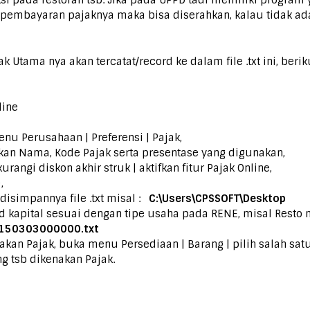
si pada restoran tsb. Jika pada UPPD tadi memiliki program 
embayaran pajaknya maka bisa diserahkan, kalau tidak ada p
Utama nya akan tercatat/record ke dalam file .txt ini, beri
nu Perusahaan | Preferensi | Pajak,
tkan Nama, Kode Pajak serta presentase yang digunakan,
urangi diskon akhir struk | aktifkan fitur Pajak Online,
,
disimpannya file .txt misal :
C:\Users\CPSSOFT\Desktop
ad kapital sesuai dengan tipe usaha pada RENE, misal Resto
150303000000.txt
an Pajak, buka menu Persediaan | Barang | pilih salah satu 
g tsb dikenakan Pajak.