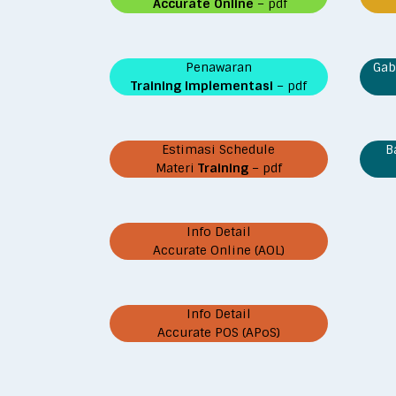
Accurate Online
– pdf
Penawaran
Gab
Training Implementasi
– pdf
Estimasi Schedule
B
Materi
Training
– pdf
Info Detail
Accurate Online (AOL)
Info Detail
Accurate POS (APoS)