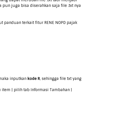
yang dapat merubah file .txt tadi menjadi
un juga bisa diserahkan saja file .txt nya
kut panduan terkait fitur RENE NOPD pajak
 maka inputkan
kode R
, sehingga file txt yang
item | pilih tab Informasi Tambahan |