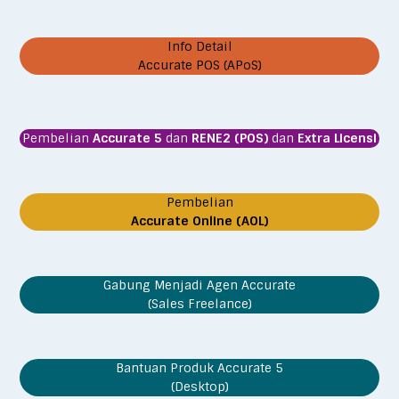
Info Detail
Accurate POS (APoS)
Pembelian
Accurate 5
dan
RENE2 (POS)
dan
Extra Licensi
Pembelian
Accurate Online (AOL)
Gabung Menjadi Agen Accurate
(Sales Freelance)
Bantuan Produk Accurate 5
(Desktop)