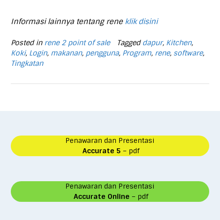
Informasi lainnya tentang rene
klik disini
Posted in
rene 2 point of sale
Tagged
dapur
,
Kitchen
,
Koki
,
Login
,
makanan
,
pengguna
,
Program
,
rene
,
software
,
Tingkatan
Penawaran dan Presentasi
Accurate 5
– pdf
Penawaran dan Presentasi
Accurate Online
– pdf