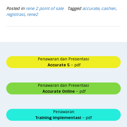
Posted in
rene 2 point of sale
Tagged
accurate
,
cashier
,
registrasi
,
rene2
Penawaran dan Presentasi
Accurate 5
– pdf
Penawaran dan Presentasi
Accurate Online
– pdf
Penawaran
Training Implementasi
– pdf