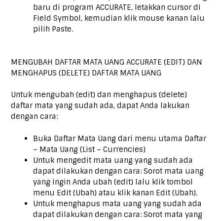
baru di program ACCURATE, letakkan cursor di
Field Symbol, kemudian klik mouse kanan lalu
pilih Paste.
MENGUBAH DAFTAR MATA UANG ACCURATE (EDIT) DAN
MENGHAPUS (DELETE) DAFTAR MATA UANG
Untuk mengubah (edit) dan menghapus (delete)
daftar mata yang sudah ada, dapat Anda lakukan
dengan cara:
Buka Daftar Mata Uang dari menu utama Daftar
– Mata Uang (List – Currencies)
Untuk mengedit mata uang yang sudah ada
dapat dilakukan dengan cara: Sorot mata uang
yang ingin Anda ubah (edit) lalu klik tombol
menu Edit (Ubah) atau klik kanan Edit (Ubah).
Untuk menghapus mata uang yang sudah ada
dapat dilakukan dengan cara: Sorot mata yang