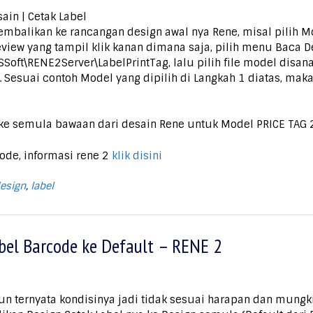
ain | Cetak Label
embalikan ke rancangan design awal nya Rene, misal pilih Mo
view yang tampil klik kanan dimana saja, pilih menu Baca De
SSoft\RENE2Server\LabelPrintTag, lalu pilih file model dis
Sesuai contoh Model yang dipilih di Langkah 1 diatas, maka ki
 ke semula bawaan dari desain Rene untuk Model PRICE TAG 2
ode, informasi rene 2
klik disini
esign
,
label
el Barcode ke Default – RENE 2
mun ternyata kondisinya jadi tidak sesuai harapan dan mung