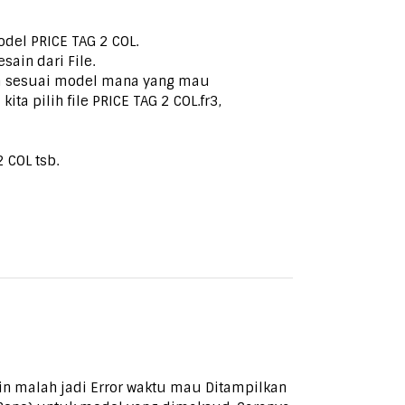
del PRICE TAG 2 COL.
sain dari File.
ana sesuai model mana yang mau
ta pilih file PRICE TAG 2 COL.fr3,
 COL tsb.
kin malah jadi Error waktu mau Ditampilkan