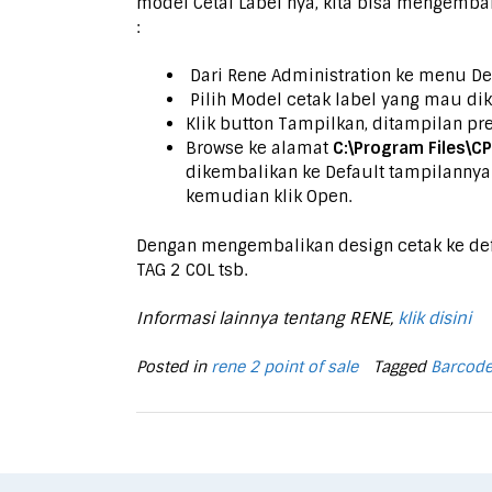
model Cetal Label nya, kita bisa mengemba
:
Dari Rene Administration ke menu Des
Pilih Model cetak label yang mau dik
Klik button Tampilkan, ditampilan pr
Browse ke alamat
C:\Program Files\C
dikembalikan ke Default tampilannya. 
kemudian klik Open.
Dengan mengembalikan design cetak ke defa
TAG 2 COL tsb.
Informasi lainnya tentang RENE,
klik disini
Posted in
rene 2 point of sale
Tagged
Barcod