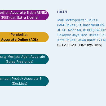
LOKASI
belian
Accurate 5
dan
RENE2
(POS)
dan
Extra Licensi
Mall Metropolitan Bekasi
(MM-Bekasi) Lt. Basement BS-
Jl. KH. Noer Ali, RT.008/RW.002
Pembelian
Pekayon Jaya, Kec. Bekasi Sel
Accurate Online (AOL)
Kota Bekasi, Jawa Barat 1714
0812-9529-8852 (WA Only)
ung Menjadi Agen Accurate
(Sales Freelance)
antuan Produk Accurate 5
(Desktop)