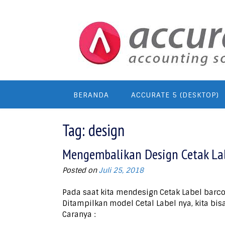
Skip
to
content
BERANDA
ACCURATE 5 (DESKTOP)
Tag:
design
Mengembalikan Design Cetak Lab
Posted on
Juli 25, 2018
Pada saat kita mendesign Cetak Label barc
Ditampilkan model Cetal Label nya, kita bi
Caranya :