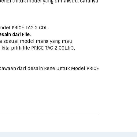
i Rene) untuk model yang dimaksud. Caranya
odel PRICE TAG 2 COL.
sain dari File
.
sana sesuai model mana yang mau
ita pilih file PRICE TAG 2
COL.fr3
,
 bawaan dari desain Rene untuk Model PRICE