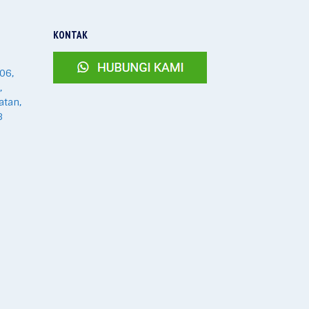
KONTAK
06,
,
atan,
8