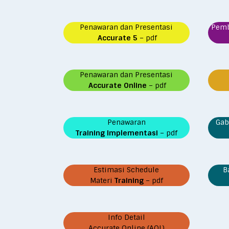
Penawaran dan Presentasi
Pem
Accurate 5
– pdf
Penawaran dan Presentasi
Accurate Online
– pdf
Penawaran
Gab
Training Implementasi
– pdf
Estimasi Schedule
B
Materi
Training
– pdf
Info Detail
Accurate Online (AOL)