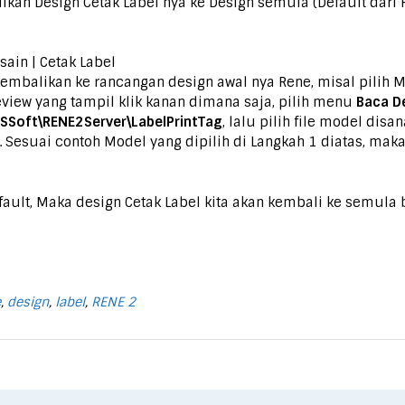
likan Design Cetak Label nya ke Design semula (Default dar
ain | Cetak Label
embalikan ke rancangan design awal nya Rene, misal pilih M
eview yang tampil klik kanan dimana saja, pilih menu
Baca De
PSSoft\RENE2Server\LabelPrintTag
, lalu pilih file model di
Sesuai contoh Model yang dipilih di Langkah 1 diatas, maka k
ult, Maka design Cetak Label kita akan kembali ke semula
e
,
design
,
label
,
RENE 2