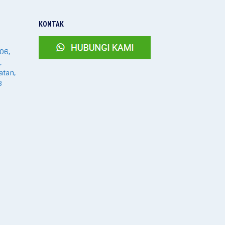
KONTAK
06,
,
atan,
8