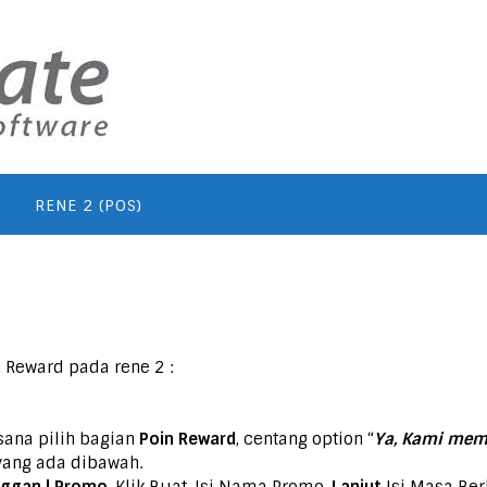
RENE 2 (POS)
n Reward pada rene 2 :
isana pilih bagian
Poin Reward
, centang option “
Ya, Kami mem
ang ada dibawah.