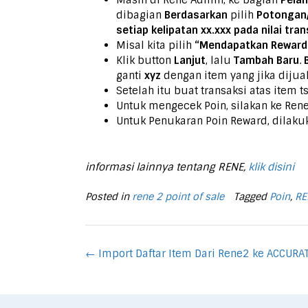
Masih di Rene Admin, ke bagian
Pela
dibagian
Berdasarkan
pilih
Potongan
setiap kelipatan
xx.xxx
pada nilai tran
Misal kita pilih
“Mendapatkan Reward 
Klik button
Lanjut
, lalu
Tambah Baru
.
ganti
xyz
dengan item yang jika dijua
Setelah itu buat transaksi atas item t
Untuk mengecek Poin, silakan ke Rene
Untuk Penukaran Poin Reward, dilaku
informasi lainnya tentang RENE,
klik disini
Posted in
rene 2 point of sale
Tagged
Poin
,
RE
Post
←
Import Daftar Item Dari Rene2 ke ACCURAT
navigation