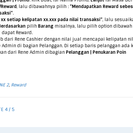
nggan | Promo
. Klik Buat, Isi Nama Promo,
Lanjut
Isi Masa Be
/Reward
, lalu dibawahnya pilih :
“Mendapatkan Reward sebesa
saksi“
.
xx setiap kelipatan
xx.xxx
pada nilai transaksi“
, lalu sesuai
Berdasarkan
pilih
Barang
misalnya, lalu pilih option dibawa
l dapat Reward.
sb dari Rene Cashier dengan nilai jual mencapai kelipatan nila
 Admin di bagian Pelanggan. Di setiap baris pelanggan ada k
kan dari Rene Admin dibagian
Pelanggan | Penukaran Poin
NE 2
,
Reward
E 4 / 5