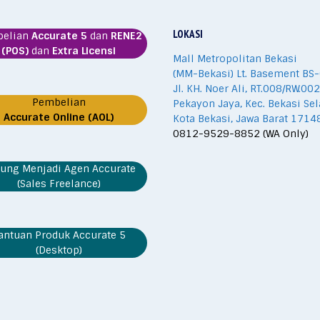
LOKASI
belian
Accurate 5
dan
RENE2
(POS)
dan
Extra Licensi
Mall Metropolitan Bekasi
(MM-Bekasi) Lt. Basement BS-
Jl. KH. Noer Ali, RT.008/RW.002
Pembelian
Pekayon Jaya, Kec. Bekasi Sel
Accurate Online (AOL)
Kota Bekasi, Jawa Barat 1714
0812-9529-8852 (WA Only)
ung Menjadi Agen Accurate
(Sales Freelance)
antuan Produk Accurate 5
(Desktop)