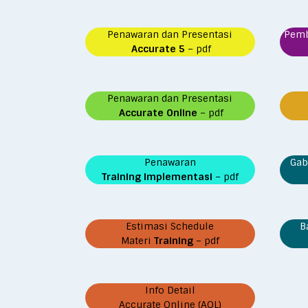
Penawaran dan Presentasi
Pem
Accurate 5
– pdf
Penawaran dan Presentasi
Accurate Online
– pdf
Penawaran
Gab
Training Implementasi
– pdf
Estimasi Schedule
B
Materi
Training
– pdf
Info Detail
Accurate Online (AOL)