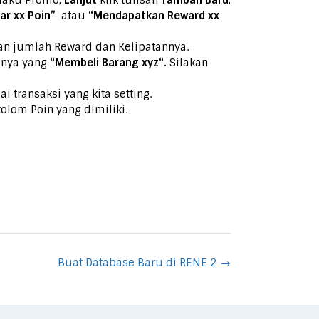
rlaku Promo,
Lanjut
klik tulisan
Tambah Baru
,
r xx Poin”
atau
“Mendapatkan Reward xx
kan jumlah Reward dan Kelipatannya.
h nya yang
“Membeli Barang xyz“.
Silakan
i transaksi yang kita setting.
olom Poin yang dimiliki.
Buat Database Baru di RENE 2
→