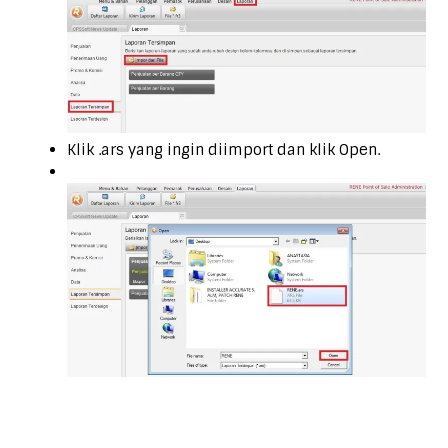
Klik .ars yang ingin diimport dan klik Open.