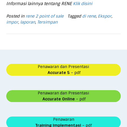
Informasi lainnya tentang RENE
Klik disini
Posted in
rene 2 point of sale
Tagged
di rene
,
Ekspor
,
impor
,
laporan
,
Tersimpan
Penawaran dan Presentasi
Accurate 5
– pdf
Penawaran dan Presentasi
Accurate Online
– pdf
Penawaran
Training Implementasi
– pdf