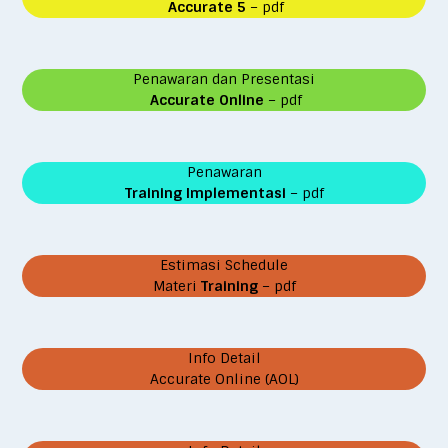
Accurate 5
– pdf
Penawaran dan Presentasi
Accurate Online
– pdf
Penawaran
Training Implementasi
– pdf
Estimasi Schedule
Materi
Training
– pdf
Info Detail
Accurate Online (AOL)