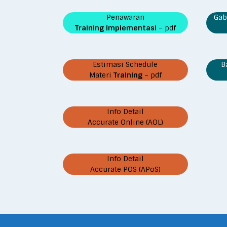
Penawaran
Gab
Training Implementasi
– pdf
Estimasi Schedule
B
Materi
Training
– pdf
Info Detail
Accurate Online (AOL)
Info Detail
Accurate POS (APoS)