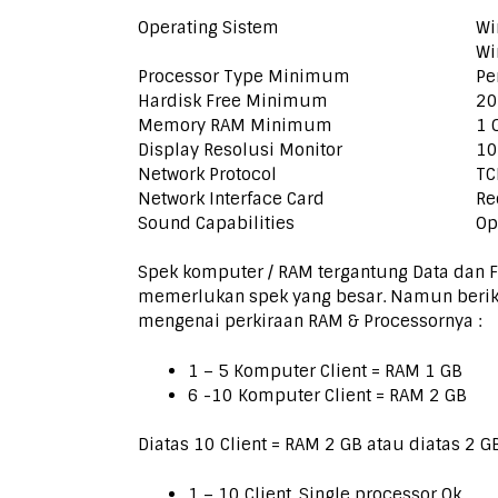
Operating Sistem
Wi
Wi
Processor Type Minimum
Pe
Hardisk Free Minimum
20
Memory RAM Minimum
1 
Display Resolusi Monitor
10
Network Protocol
TC
Network Interface Card
Re
Sound Capabilities
Op
Spek komputer / RAM tergantung Data dan Fr
memerlukan spek yang besar. Namun berikut 
mengenai perkiraan RAM & Processornya :
1 – 5 Komputer Client = RAM 1 GB
6 -10 Komputer Client = RAM 2 GB
Diatas 10 Client = RAM 2 GB atau diatas 2 G
1 – 10 Client, Single processor Ok.