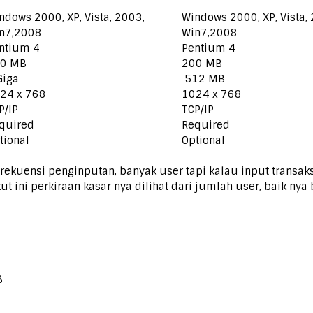
ndows 2000, XP, Vista, 2003,
Windows 2000, XP, Vista,
n7,2008
Win7,2008
ntium 4
Pentium 4
0 MB
200 MB
Giga
512 MB
24 x 768
1024 x 768
P/IP
TCP/IP
quired
Required
tional
Optional
ekuensi penginputan, banyak user tapi kalau input transaks
ini perkiraan kasar nya dilihat dari jumlah user, baik nya
B