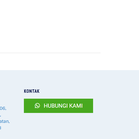
KONTAK
06,
,
atan,
8