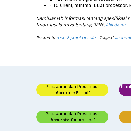
> 10 Client, minimal Dual processor.
Demikianlah informasi tentang spesifikasi
Informasi lainnya tentang RENE,
klik disini
Posted in
rene 2 point of sale
Tagged
accurat
Penawaran dan Presentasi
Pem
Accurate 5
– pdf
Penawaran dan Presentasi
Accurate Online
– pdf