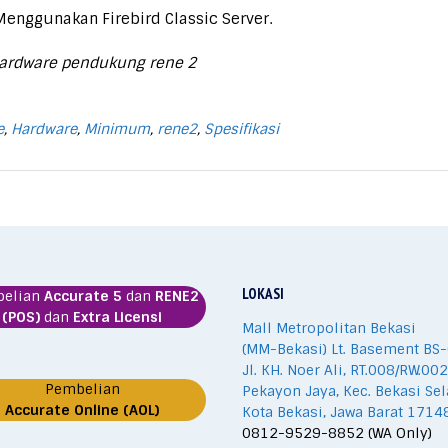
 Menggunakan Firebird Classic Server.
 hardware pendukung rene 2
e
,
Hardware
,
Minimum
,
rene2
,
Spesifikasi
LOKASI
belian
Accurate 5
dan
RENE2
(POS)
dan
Extra Licensi
Mall Metropolitan Bekasi
(MM-Bekasi) Lt. Basement BS-
Jl. KH. Noer Ali, RT.008/RW.002
Pembelian
Pekayon Jaya, Kec. Bekasi Sel
Accurate Online (AOL)
Kota Bekasi, Jawa Barat 1714
0812-9529-8852 (WA Only)