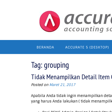
Skip
to
content
BERANDA
ACCURATE 5 (DESKTOP)
Tag:
grouping
Tidak Menampilkan Detail Item 
Posted on
Maret 21, 2017
Apabila Anda tidak ingin menampilkan detai
yang harus Anda lakukan ( tidak menampilka