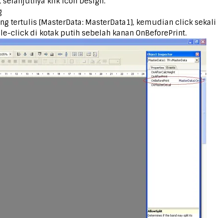
 selanjutnya klik Icon Design.
g tertulis [MasterData: MasterData1], kemudian click sekali k
e-click di kotak putih sebelah kanan OnBeforePrint.