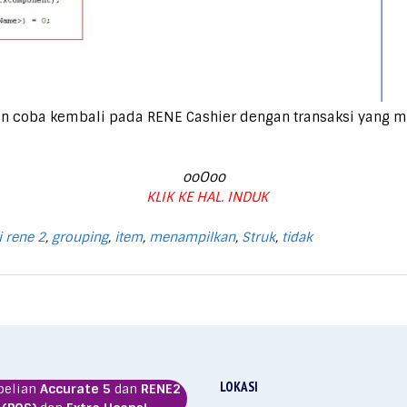
dan coba kembali pada RENE Cashier dengan transaksi yang m
ooOoo
KLIK KE HAL. INDUK
i rene 2
,
grouping
,
item
,
menampilkan
,
Struk
,
tidak
LOKASI
belian
Accurate 5
dan
RENE2