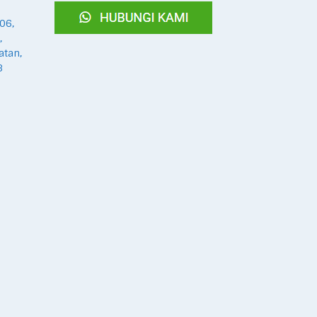
06,
,
atan,
8