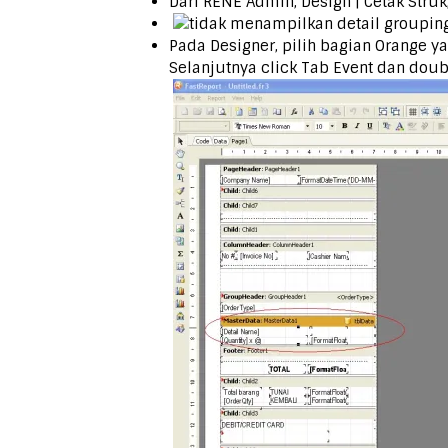
Dari RENE Admin, Design | Cetak Struk,
Pada Designer, pilih bagian Orange yan
Selanjutnya click Tab Event dan doubl