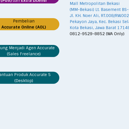
(POS)
dan
Extra Licensi
Mall Metropolitan Bekasi
(MM-Bekasi) Lt. Basement BS-
Jl. KH. Noer Ali, RT.008/RW.002
Pembelian
Pekayon Jaya, Kec. Bekasi Sel
Accurate Online (AOL)
Kota Bekasi, Jawa Barat 1714
0812-9529-8852 (WA Only)
ung Menjadi Agen Accurate
(Sales Freelance)
antuan Produk Accurate 5
(Desktop)