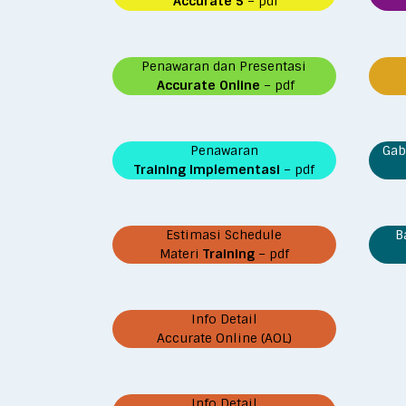
Accurate 5
– pdf
Penawaran dan Presentasi
Accurate Online
– pdf
Penawaran
Gab
Training Implementasi
– pdf
Estimasi Schedule
B
Materi
Training
– pdf
Info Detail
Accurate Online (AOL)
Info Detail