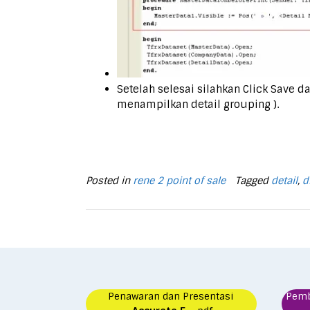
Setelah selesai silahkan Click Save 
menampilkan detail grouping ).
Posted in
rene 2 point of sale
Tagged
detail
,
d
Penawaran dan Presentasi
Pem