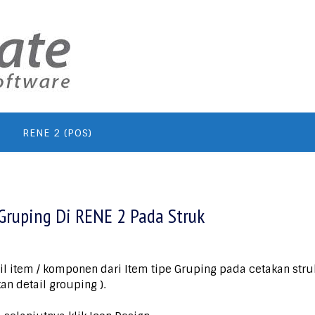
RENE 2 (POS)
Gruping Di RENE 2 Pada Struk
l item / komponen dari Item tipe Gruping pada cetakan struk
n detail grouping ).