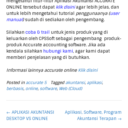
mengetahui fitur-fitur Aplikasi Akuntansi ACCURATE
ONLINE tersebut dapat
klik disini
agar lebih jelas, dan
untuk lebih mengetahui tutorial
penggunaanya (
user
manual
)
sudah di sediakan oleh pengembang.
Silahkan
coba & trail
untuk jenis produk yang di
keluarkan oleh CPSSoft sebagai pengembang produk-
produk Accurate accounting software. Jika ada
kendala silahkan
hubungi kami
, agar kami dapat
memberi penjelasan yang di butuhkan.
Informasi lainnya accurate online
Klik disini
Posted in
accurate 5
Tagged
akuntansi
,
aplikasi
,
berbasis
,
online
,
software
,
Web (Cloud)
Post
←
APLIKASI AKUNTANSI
Aplikasi, Software, Program
navigation
DESKTOP VS ONLINE
Akuntansi Terapan
→