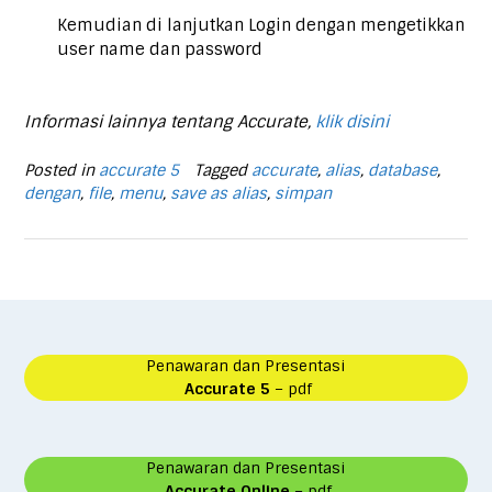
Kemudian di lanjutkan Login dengan mengetikkan
user name dan password
Informasi lainnya tentang Accurate,
klik disini
Posted in
accurate 5
Tagged
accurate
,
alias
,
database
,
dengan
,
file
,
menu
,
save as alias
,
simpan
Penawaran dan Presentasi
Accurate 5
– pdf
Penawaran dan Presentasi
Accurate Online
– pdf