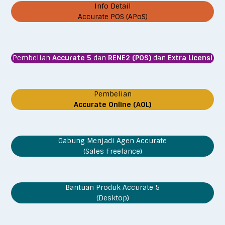
Info Detail
Accurate POS (APoS)
Pembelian
Accurate 5
dan
RENE2 (POS)
dan
Extra Licensi
Pembelian
Accurate Online (AOL)
Gabung Menjadi Agen Accurate
(Sales Freelance)
Bantuan Produk Accurate 5
(Desktop)