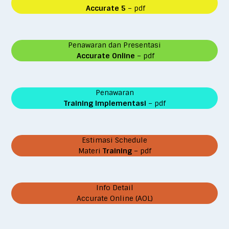
Accurate 5
– pdf
Penawaran dan Presentasi
Accurate Online
– pdf
Penawaran
Training Implementasi
– pdf
Estimasi Schedule
Materi
Training
– pdf
Info Detail
Accurate Online (AOL)