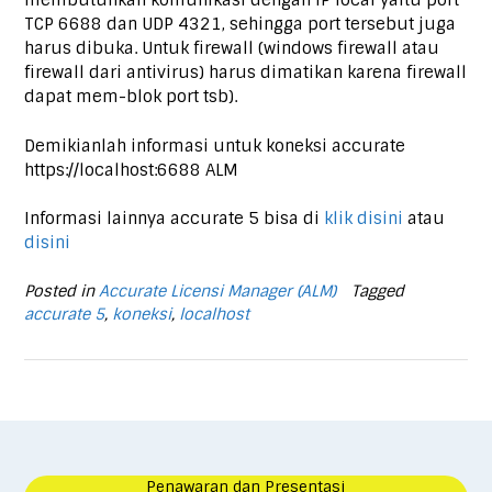
membutuhkan komunikasi dengan IP local yaitu port
TCP 6688 dan UDP 4321, sehingga port tersebut juga
harus dibuka. Untuk firewall (windows firewall atau
firewall dari antivirus) harus dimatikan karena firewall
dapat mem-blok port tsb).
Demikianlah informasi untuk koneksi accurate
https://localhost:6688 ALM
Informasi lainnya accurate 5 bisa di
klik disini
atau
disini
Posted in
Accurate Licensi Manager (ALM)
Tagged
accurate 5
,
koneksi
,
localhost
Penawaran dan Presentasi