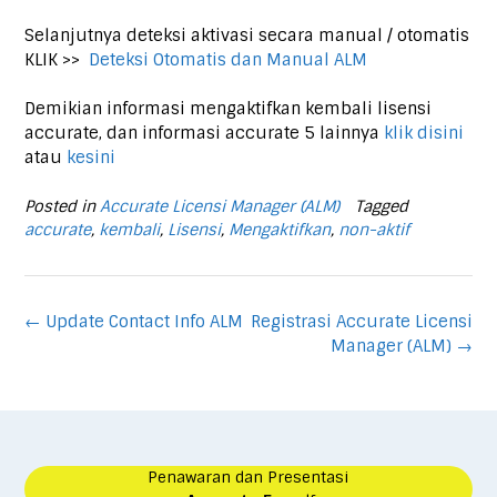
Selanjutnya deteksi aktivasi secara manual / otomatis
KLIK >>
Deteksi Otomatis dan Manual ALM
Demikian informasi mengaktifkan kembali lisensi
accurate, dan informasi accurate 5 lainnya
klik disini
atau
kesini
Posted in
Accurate Licensi Manager (ALM)
Tagged
accurate
,
kembali
,
Lisensi
,
Mengaktifkan
,
non-aktif
Post
←
Update Contact Info ALM
Registrasi Accurate Licensi
navigation
Manager (ALM)
→
Penawaran dan Presentasi