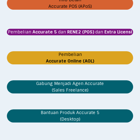
Accurate POS (APoS)
Pembelian
Accurate 5
dan
RENE2 (POS)
dan
Extra Licensi
Pembelian
Accurate Online (AOL)
Gabung Menjadi Agen Accurate
(Sales Freelance)
Bantuan Produk Accurate 5
(Desktop)