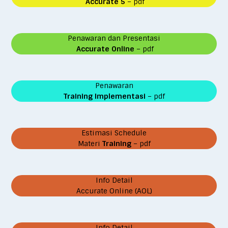
Accurate 5
– pdf
Penawaran dan Presentasi
Accurate Online
– pdf
Penawaran
Training Implementasi
– pdf
Estimasi Schedule
Materi
Training
– pdf
Info Detail
Accurate Online (AOL)
Info Detail