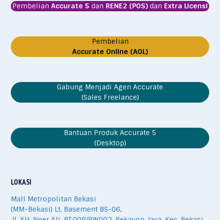
Pembelian
Accurate 5
dan
RENE2 (POS)
dan
Extra Licensi
Pembelian
Accurate Online (AOL)
Gabung Menjadi Agen Accurate
(Sales Freelance)
Bantuan Produk Accurate 5
(Desktop)
LOKASI
Mall Metropolitan Bekasi
(MM-Bekasi) Lt. Basement BS-06,
Jl. KH. Noer Ali, RT.008/RW.002, Pekayon Jaya, Kec. Bekasi