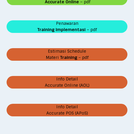
Accurate Online
– pdf
Penawaran
Training Implementasi
– pdf
Estimasi Schedule
Materi
Training
– pdf
Info Detail
Accurate Online (AOL)
Info Detail
Accurate POS (APoS)