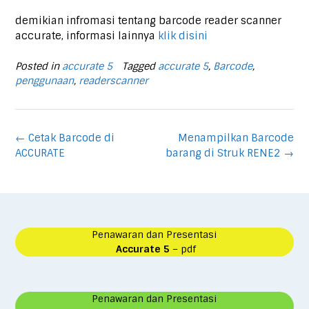
demikian infromasi tentang barcode reader scanner
accurate, informasi lainnya
klik disini
Posted in
accurate 5
Tagged
accurate 5
,
Barcode
,
penggunaan
,
readerscanner
Post
←
Cetak Barcode di
Menampilkan Barcode
navigation
ACCURATE
barang di Struk RENE2
→
Penawaran dan Presentasi
Accurate 5
– pdf
Penawaran dan Presentasi